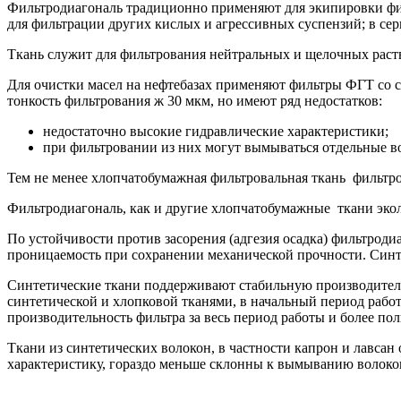
Фильтродиагональ традиционно применяют для экипировки фил
для фильтрации других кислых и агрессивных суспензий; в се
Ткань служит для фильтрования нейтральных и щелочных раств
Для очистки масел на нефтебазах применяют фильтры ФГТ со 
тонкость фильтрования ж 30 мкм, но имеют ряд недостатков:
недостаточно высокие гидравлические характеристики;
при фильтровании из них могут вымываться отдельные во
Тем не менее хлопчатобумажная фильтровальная ткань фильтро
Фильтродиагональ, как и другие хлопчатобумажные ткани эко
По устойчивости против засорения (адгезия осадка) фильтроди
проницаемость при сохранении механической прочности. Син
Синтетические ткани поддерживают стабильную производитель
синтетической и хлопковой тканями, в начальный период рабо
производительность фильтра за весь период работы и более п
Ткани из синтетических волокон, в частности капрон и лавс
характеристику, гораздо меньше склонны к вымыванию волоко