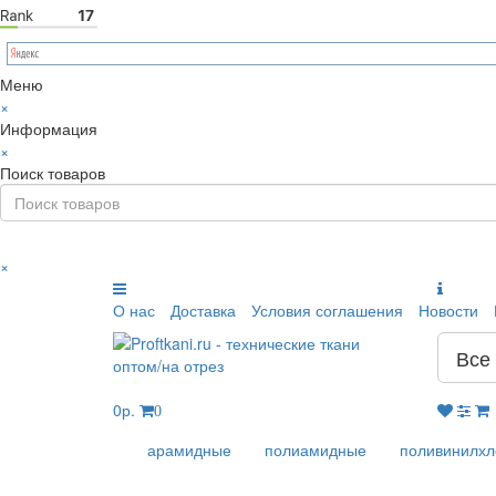
Меню
×
Информация
×
Поиск товаров
×
О нас
Доставка
Условия соглашения
Новости
Все
0р.
0
арамидные
полиамидные
поливинилх