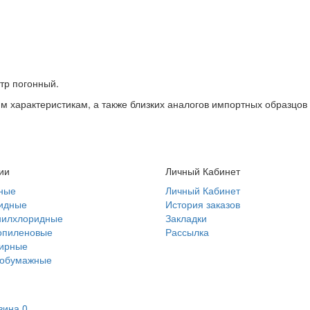
етр погонный.
 характеристикам, а также близких аналогов импортных образцов
ии
Личный Кабинет
ные
Личный Кабинет
идные
История заказов
нилхлоридные
Закладки
опиленовые
Рассылка
ирные
тобумажные
зина
0