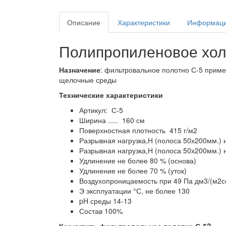
Описание
Характеристики
Информаци
Полипропиленовое хол
Назначение
: фильтровальное полотно С-5 приме
щелочные среды
Технические характеристики
Артикул: С-5
Ширина ..... 160 см
Поверхностная плотность 415 г/м2
Разрывная нагрузка,Н (полоса 50х200мм.) не
Разрывная нагрузка,Н (полоса 50х200мм.) не
Удлинение не более 80 % (основа)
Удлинение не более 70 % (уток)
Воздухопроницаемость при 49 Па дм3/(м2с
Э эксплуатации °С, не более 130
pH среды 14-13
Состав 100%