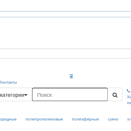
Контакты
 категории
Х
п
лоридные
полипропиленовые
полиэфирные
сукно
х