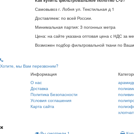
Как купить фильтровальное полотно С-5?
Самовывоз г. Лобня ул. Текстильная д 1
Доставляем: по всей России.
Минимальная партия: 3 погонных метра
Цена: на сайте указана оптовая цена с НДС за м
Возможен подбор фильтровальной ткани по Вашим
Хотите, мы Вам перезвоним?
Информация
Категор
О нас
арамид
Доставка
полиам
Политика Безопасности
поливи
Условия соглашения
полипр
Карта сайта
полиэф
хлопча
Вы смотрели
1
Кор